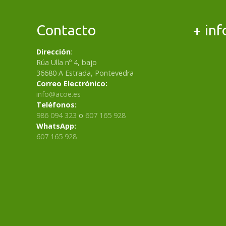
e
Contacto
+ inf
g
Dirección
:
a
Rúa Ulla nº 4, bajo
36680 A Estrada, Pontevedra
c
Correo Electrónico:
info@acoe.es
i
Teléfonos:
986 094 323
o
607 165 928
ó
WhatsApp:
607 165 928
n
d
e
p