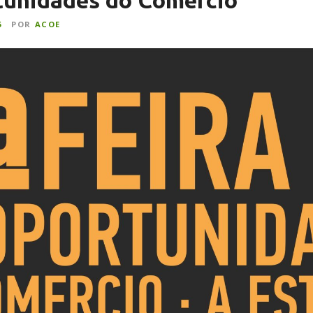
rtunidades do Comercio
6
POR
ACOE