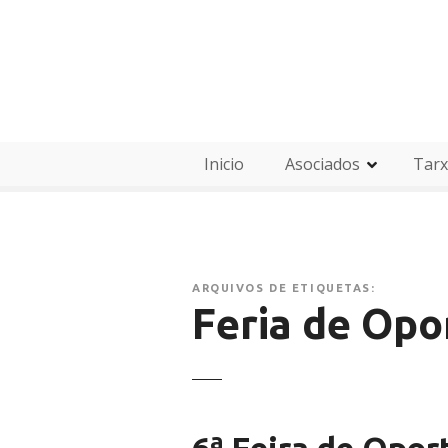
I
r
a
o
c
o
n
Inicio
Asociados
Tarx
t
i
d
o
ARQUIVOS DE ETIQUETAS:
Feria de Opo