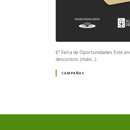
6ª Feira de Oportunidades Este a
descontos. (máis…)
CAMPAÑAS
N
a
v